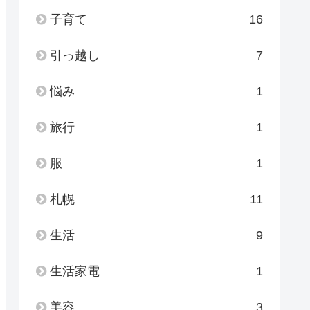
子育て
16
引っ越し
7
悩み
1
旅行
1
服
1
札幌
11
生活
9
生活家電
1
美容
3