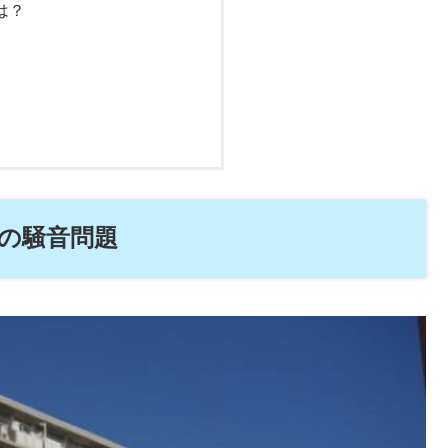
は？
の騒音問題