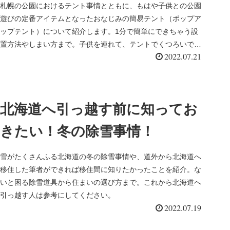
札幌の公園におけるテント事情とともに、もはや子供との公園
遊びの定番アイテムとなったおなじみの簡易テント（ポップア
ップテント）について紹介します。1分で簡単にできちゃう設
置方法やしまい方まで。子供を連れて、テントでくつろいでみ
2022.07.21
てはいかがでしょうか。暑い日差しの中でも風がよく通る札幌
の夏を、自分のお気に入りの公園で、のんびり過ごすととって
も楽しいですよ！
北海道へ引っ越す前に知ってお
きたい！冬の除雪事情！
雪がたくさんふる北海道の冬の除雪事情や、道外から北海道へ
移住した筆者ができれば移住間に知りたかったことを紹介。な
いと困る除雪道具から住まいの選び方まで。これから北海道へ
引っ越す人は参考にしてください。
2022.07.19